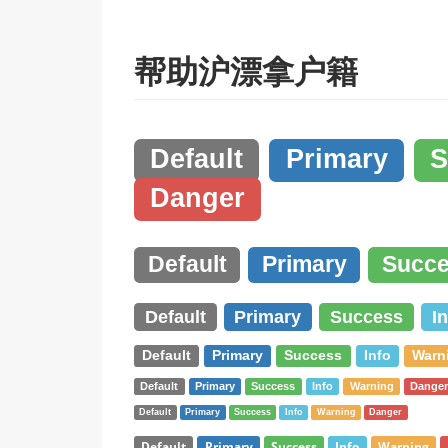
帮助沪漂拿户籍
Default
Primary
S
Danger
Default
Primary
Succ
Default
Primary
Success
I
Default
Primary
Success
Info
Warn
Default
Primary
Success
Info
Warning
Dange
Default
Primary
Success
Info
Warning
Danger
Default
Primary
Success
Info
Warning