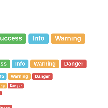
uccess
Info
Warning
ess
Info
Warning
Danger
nfo
Warning
Danger
ing
Danger
r
Danger