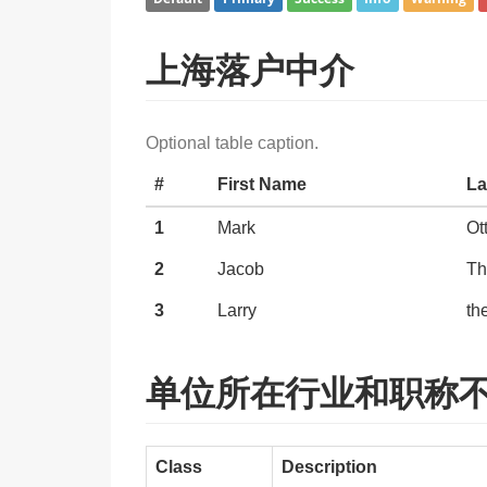
上海落户中介
Optional table caption.
#
First Name
La
1
Mark
Ot
2
Jacob
Th
3
Larry
th
单位所在行业和职称
Class
Description