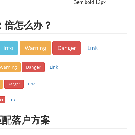
Semibold 12px
2 倍怎么办？
Info
Warning
Danger
Link
Warning
Danger
Link
Danger
Link
er
Link
匹配落户方案