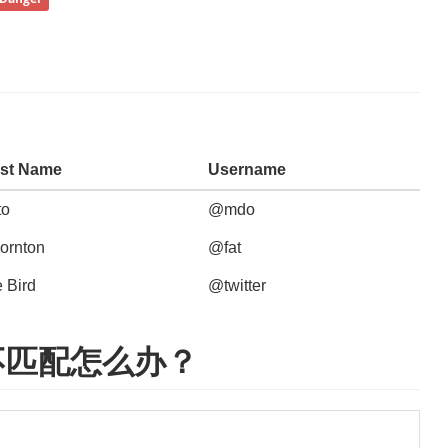
st Name
Username
to
@mdo
ornton
@fat
e Bird
@twitter
不匹配怎么办？