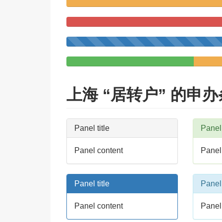
60%
Complete
(warning)
80
Com
60%
(da
Complete
35%
Complete
(success)
上海 “居转户” 的申
Panel title
Panel 
Panel content
Panel
Panel title
Panel 
Panel content
Panel