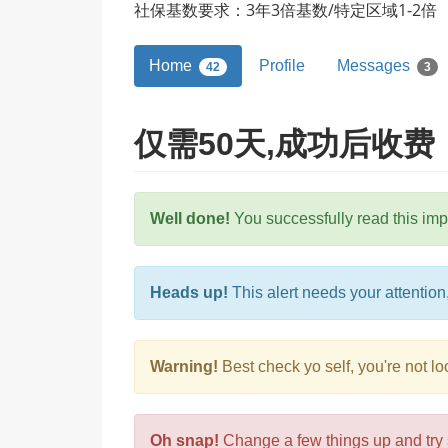
社保基数要求：3年3倍基数/特定区域1-2倍
Home
Profile
Messages
42
3
仅需50天,成功后收费
Well done!
You successfully read this imp
Heads up!
This alert needs your attention,
Warning!
Best check yo self, you're not l
Oh snap!
Change a few things up and try 