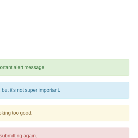
ortant alert message.
 but it's not super important.
ooking too good.
submitting again.