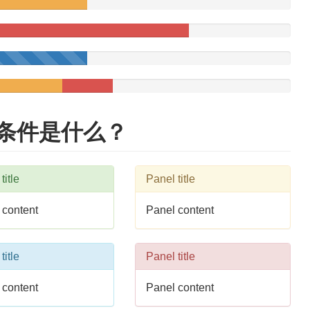
%
plete
nger)
20%
10%
Complete
Complete
(warning)
(danger)
办条件是什么？
title
Panel title
 content
Panel content
title
Panel title
 content
Panel content