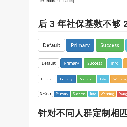
h6. Bootstrap heading
后 3 年社保基数不够 
Default
Primary
Success
Default
Primary
Success
Info
Default
Primary
Success
Info
Warning
Default
Primary
Success
Info
Warning
Dang
针对不同人群定制相